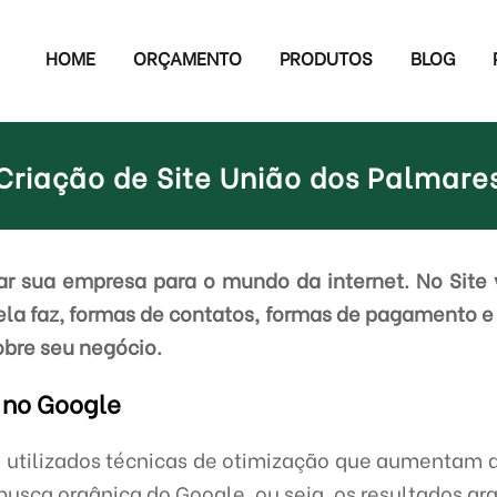
HOME
ORÇAMENTO
PRODUTOS
BLOG
Criação de Site União dos Palmare
r sua empresa para o mundo da internet. No Site 
ela faz, formas de contatos, formas de pagamento e
obre seu negócio.
 no Google
 utilizados técnicas de otimização que aumentam 
usca orgânica do Google, ou seja, os resultados gra