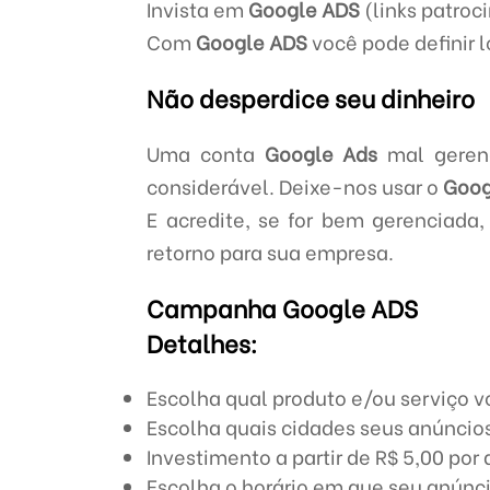
Invista em
Google ADS
(links patroc
Com
Google ADS
você pode definir l
Não desperdice seu dinheiro
Uma conta
Google Ads
mal gerenc
considerável. Deixe-nos usar o
Goog
E acredite, se for bem gerenciada
retorno para sua empresa.
Campanha Google ADS
Detalhes:
Escolha qual produto e/ou serviço v
Escolha quais cidades seus anúncios
Investimento a partir de R$ 5,00 por 
Escolha o horário em que seu anúnci