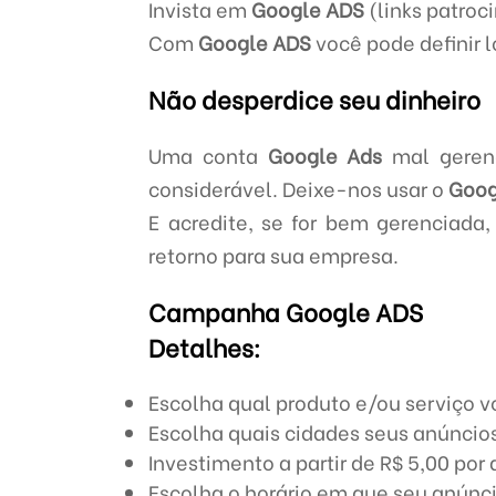
Invista em
Google ADS
(links patroc
Com
Google ADS
você pode definir l
Não desperdice seu dinheiro
Uma conta
Google Ads
mal gerenc
considerável. Deixe-nos usar o
Goog
E acredite, se for bem gerenciada
retorno para sua empresa.
Campanha Google ADS
Detalhes:
Escolha qual produto e/ou serviço v
Escolha quais cidades seus anúncios
Investimento a partir de R$ 5,00 por 
Escolha o horário em que seu anúnci