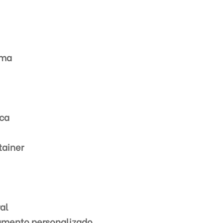
rma
ica
tainer
al
çamento personalizado