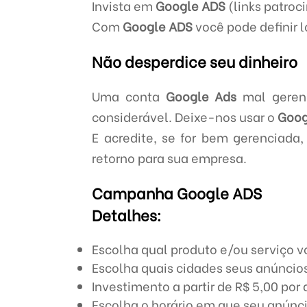
Invista em
Google ADS
(links patroc
Com
Google ADS
você pode definir l
Não desperdice seu dinheiro
Uma conta
Google Ads
mal gerenc
considerável. Deixe-nos usar o
Goog
E acredite, se for bem gerenciada
retorno para sua empresa.
Campanha Google ADS
Detalhes:
Escolha qual produto e/ou serviço v
Escolha quais cidades seus anúncios
Investimento a partir de R$ 5,00 por 
Escolha o horário em que seu anúnci