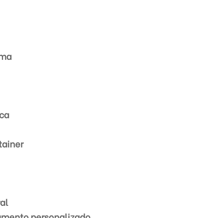
rma
ica
tainer
al
çamento personalizado