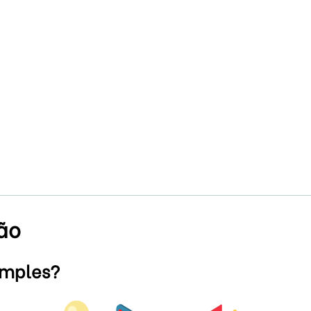
ão
imples?