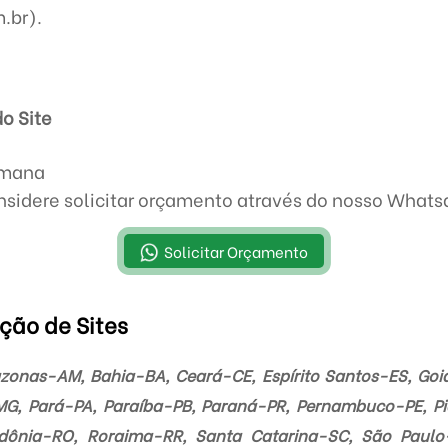
.br).
o Site
emana
sidere solicitar orçamento através do nosso What
Solicitar Orçamento
ção de Sites
onas-AM, Bahia-BA, Ceará-CE, Espírito Santos-ES, Go
G, Pará-PA, Paraíba-PB, Paraná-PR, Pernambuco-PE, Piau
ônia-RO, Roraima-RR, Santa Catarina-SC, São Paulo-S