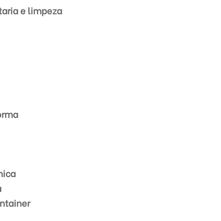
taria e limpeza
forma
nica
a
ntainer