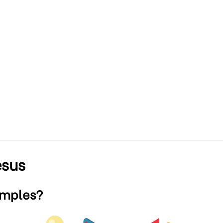
esus
imples?