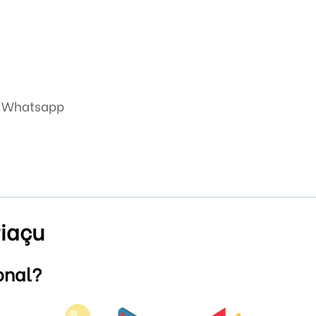
so Whatsapp
riaçu
onal?