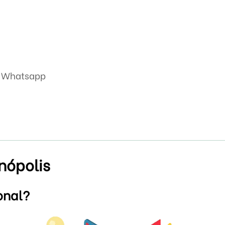
so Whatsapp
nópolis
onal?